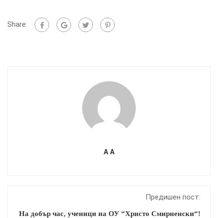
Share:
A A
Предишен пост:
На добър час, ученици на ОУ “Христо Смирненски“!