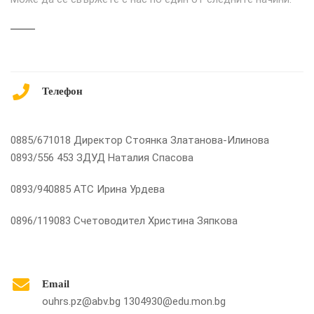
Телефон
0885/671018 Директор Стоянка Златанова-Илинова
0893/556 453 ЗДУД Наталия Спасова
0893/940885 АТС Ирина Урдева
0896/119083 Счетоводител Христина Зяпкова
Email
ouhrs.pz@abv.bg
1304930@edu.mon.bg