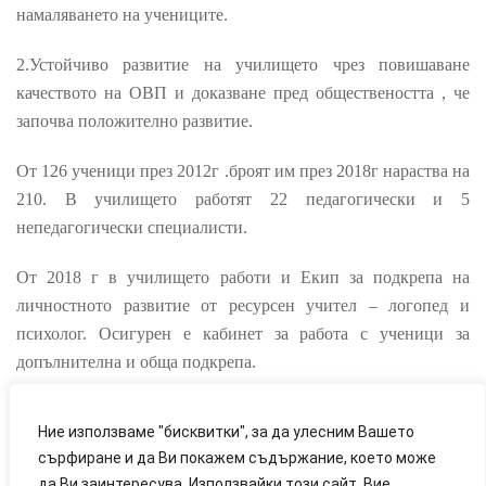
намаляването на учениците.
2.Устойчиво развитие на училището чрез повишаване
качеството на ОВП и доказване пред обществеността , че
започва положително развитие.
От 126 ученици през 2012г .броят им през 2018г нараства на
210. В училището работят
22
педагогически и 5
непедагогически специалисти.
От 2018 г в училището работи и Екип за подкрепа на
личностното развитие от ресурсен учител – логопед и
психолог. Осигурен е кабинет за работа с ученици за
допълнителна и обща подкрепа.
Ние използваме "бисквитки", за да улесним Вашето
сърфиране и да Ви покажем съдържание, което може
да Ви заинтересува. Използвайки този сайт, Вие