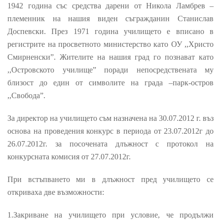
1942 година със средства дарени от Никола Ламбрев –
племенник на нашия виден съгражданин Станислав
Доспевски. През 1971 година училището е вписано в
регистрите на просветното министерство като ОУ ,,Христо
Смирненски
”
. Жителите на нашия град го познават като
,,Островското училище
”
поради непосредствената му
близост до един от символите на града –парк-остров
,,Свобода
”
.
За директор на училището съм назначена на 30.07.2012 г. въз
основа на проведения конкурс в периода от 23.07.2012г до
26.07.2012г. за посочената длъжност с протокол на
конкурсната комисия от 27.07.2012г.
При встъпването ми в длъжност пред училището се
откриваха две възможности:
1.Закриване на училището при условие, че продължи