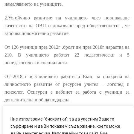
намаляването на учениците.
2.Устойчиво развитие на училището чрез повишаване
качеството на ОВП и доказване пред обществеността , че
започва положително развитие.
От 126 ученици през 2012г .броят им през 2018г нараства на
210. В училището работят
22
педагогически и 5
непедагогически специалисти.
От 2018 г в училището работи и Екип за подкрепа на
личностното развитие от ресурсен учител – логопед и
психолог. Осигурен е кабинет за работа с ученици за
допълнителна и обща подкрепа.
Ние използваме "бисквитки", за да улесним Вашето
сърфиране и да Ви покажем съдържание, което може
да Ви заинтересува. Използвайки този сайт, Вие