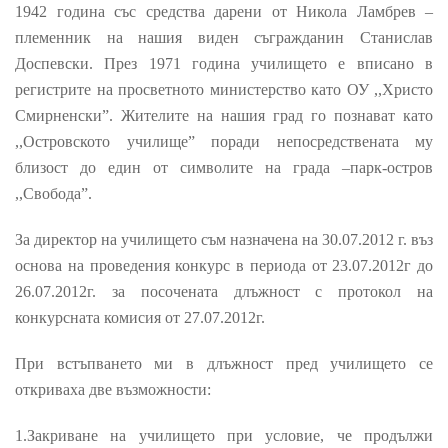
1942 година със средства дарени от Никола Ламбрев –
племенник на нашия виден съгражданин Станислав
Доспевски. През 1971 година училището е вписано в
регистрите на просветното министерство като ОУ ,,Христо
Смирненски
”
. Жителите на нашия град го познават като
,,Островското училище
”
поради непосредствената му
близост до един от символите на града –парк-остров
,,Свобода
”
.
За директор на училището съм назначена на 30.07.2012 г. въз
основа на проведения конкурс в периода от 23.07.2012г до
26.07.2012г. за посочената длъжност с протокол на
конкурсната комисия от 27.07.2012г.
При встъпването ми в длъжност пред училището се
откриваха две възможности:
1.Закриване на училището при условие, че продължи