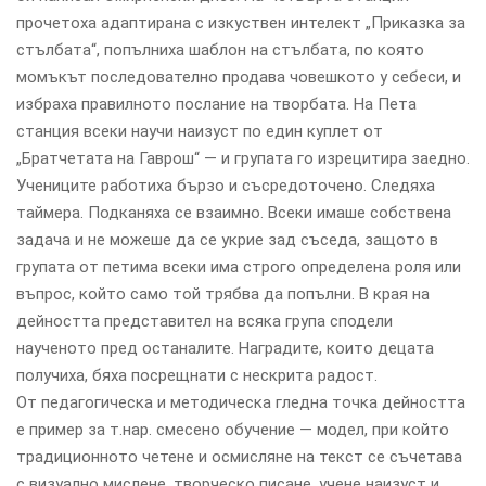
прочетоха адаптирана с изкуствен интелект „Приказка за
стълбата“, попълниха шаблон на стълбата, по която
момъкът последователно продава човешкото у себеси, и
избраха правилното послание на творбата. На Пета
станция всеки научи наизуст по един куплет от
„Братчетата на Гаврош“ — и групата го изрецитира заедно.
Учениците работиха бързо и съсредоточено. Следяха
таймера. Подканяха се взаимно. Всеки имаше собствена
задача и не можеше да се укрие зад съседа, защото в
групата от петима всеки има строго определена роля или
въпрос, който само той трябва да попълни. В края на
дейността представител на всяка група сподели
наученото пред останалите. Наградите, които децата
получиха, бяха посрещнати с нескрита радост.
От педагогическа и методическа гледна точка дейността
е пример за т.нар. смесено обучение — модел, при който
традиционното четене и осмисляне на текст се съчетава
с визуално мислене, творческо писане, учене наизуст и