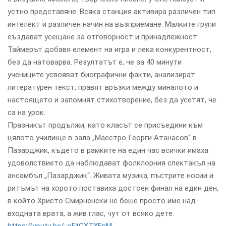
устно представяне. Всяка станция активира различен тип
интелект и различен начин на възприемане. Малките групи
създават усещане за отговорност и принадлежност.
Таймерът добавя елемент на игра и лека конкурентност,
без да натоварва. Резултатът е, че за 40 минути
учениците усвояват биографични факти, анализират
литературен текст, правят връзки между миналото и
настоящето и запомнят стихотворение, без да усетят, че
са на урок.
Празникът продължи, като класът се присъедини към
цялото училище в зала „Маестро Георги Атанасов“ в
Пазарджик, където в рамките на един час всички имаха
удоволствието да наблюдават фолклорния спектакъл на
ансамбъл „Пазарджик“. Живата музика, пъстрите носии и
ритъмът на хорото поставиха достоен финал на един ден,
в който Христо Смирненски не беше просто име над
входната врата, а жив глас, чут от всяко дете.