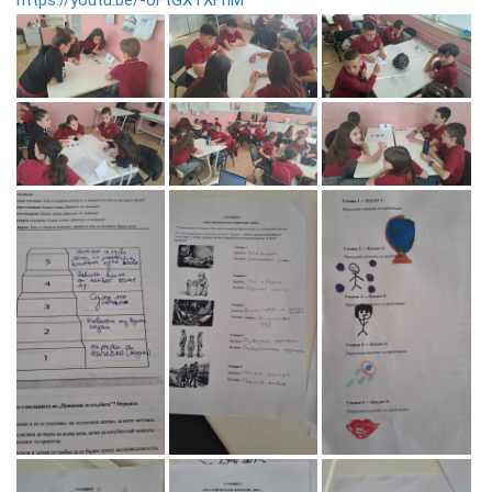
https://youtu.be/-oFtGXTXFnM