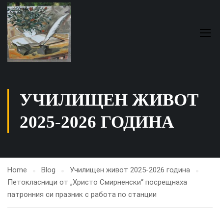
УЧИЛИЩЕН ЖИВОТ
2025-2026 ГОДИНА
Home
Blog
Училищен живот 2025-2026 година
Петокласници от „Христо Смирненски“ посрещнаха
патронния си празник с работа по станции