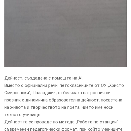
Дейност, създадена с помощта на AI.
Вместо с официални речи, петокласниците от ОУ „Христо
Смирненски”, Пазарджик, отбелязаха патронния си
празник с динамична образователна дейност, посветена
на живота и творчеството на поета, чието име носи
тяхното училище.
Дейността се проведе по метода „Работа по станции“ —
съвременен педагогически формат, при който учениците