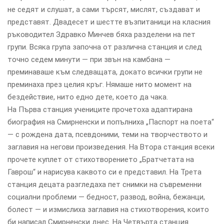
не седят и слушат, а сами търсят, мислят, създават и
представят. Двадесет и шестте възпитаници на класния
ръководител Здравко Минчев бяха разделени на пет
групи. Всяка група започна от различна станция и след
точно седем минути — при звън на камбана —
преминаваше към следващата, докато всички групи не
преминаха през целия кръг. Нямаше нито момент на
бездействие, нито едно дете, което да чака.
На Първа станция учениците прочетоха адаптирана
биография на Смирненски и попълниха „Паспорт на поета“
— с рождена дата, псевдоними, теми на творчеството и
заглавия на негови произведения. На Втора станция всеки
прочете куплет от стихотворението „Братчетата на
Гаврош“ и нарисува каквото си е представил. На Трета
станция децата разгледаха пет снимки на съвременни
социални проблеми — бедност, развод, война, бежанци,
болест — и измислиха заглавия на стихотворения, които
би написал Смирненски днес. На Четвърта станция