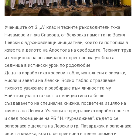
Учениците от 3. „А“ клас и техните ръководители г-жа
Низамова и г-жа Спасова, отбелязаха паметта на Васил
Левски с вдъхновяващи инициативи, които ги потопиха в
живота и делото на Апостола на свободата. Техният труд
и емоционална ангажираност превърнаха учебната
седмица в истински урок по родолюбие.
Децата изработиха красиви табла, изпълнени с рисунки,
мисли и завети на Левски. Всяко табло отразяваше
тяхното уважение и разбиране към личността му.
Най-вълнуващата част от инициативата беше
създаването на специална книжка, посветена изцяло на
живота на Левски. Учениците продължиха изработването
и след посещение на РБ “ Н. Фурнаджиев“, където се
запознаха с делата на Левски в гр. Пазарджик и започнаха
своята книжка, която се превърна в ценен спомен и