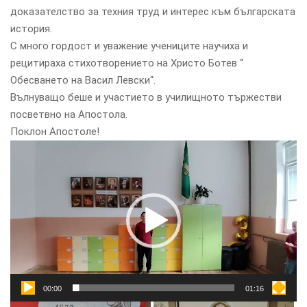
доказателство за техния труд и интерес към българската
история.
С много гордост и уважение учениците научиха и
рецитираха стихотворението на Христо Ботев “
Обесването на Васил Левски“.
Вълнуващо беше и участието в училищното тържестви
посветвно на Апостола.
Поклон Апостоле!
Видео
00:00
01:16