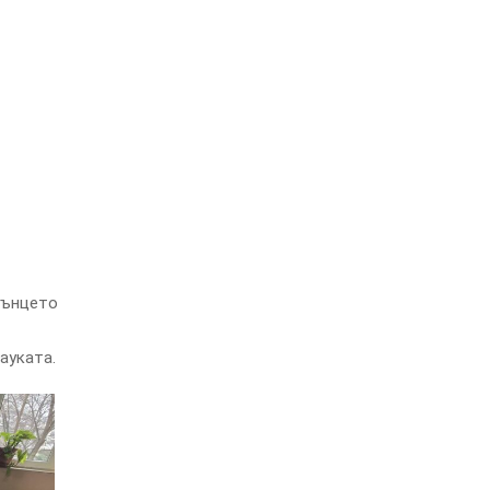
лънцето
ауката.