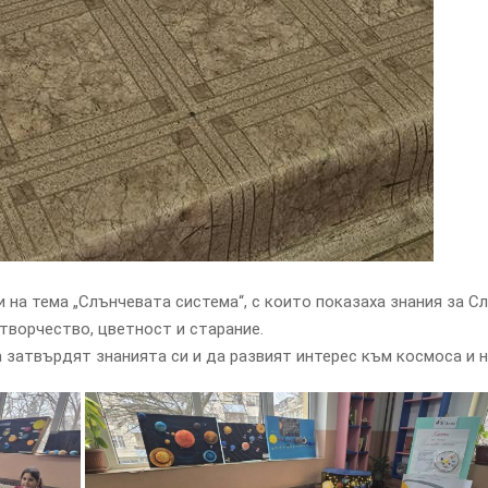
 на тема „Слънчевата система“, с които показаха знания за С
 творчество, цветност и старание.
 затвърдят знанията си и да развият интерес към космоса и н