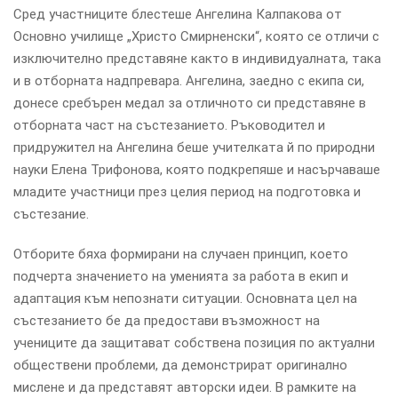
Сред участниците блестеше Ангелина Калпакова от
Основно училище „Христо Смирненски“, която се отличи с
изключително представяне както в индивидуалната, така
и в отборната надпревара. Ангелина, заедно с екипа си,
донесе сребърен медал за отличното си представяне в
отборната част на състезанието. Ръководител и
придружител на Ангелина беше учителката й по природни
науки Елена Трифонова, която подкрепяше и насърчаваше
младите участници през целия период на подготовка и
състезание.
Отборите бяха формирани на случаен принцип, което
подчерта значението на уменията за работа в екип и
адаптация към непознати ситуации. Основната цел на
състезанието бе да предостави възможност на
учениците да защитават собствена позиция по актуални
обществени проблеми, да демонстрират оригинално
мислене и да представят авторски идеи. В рамките на