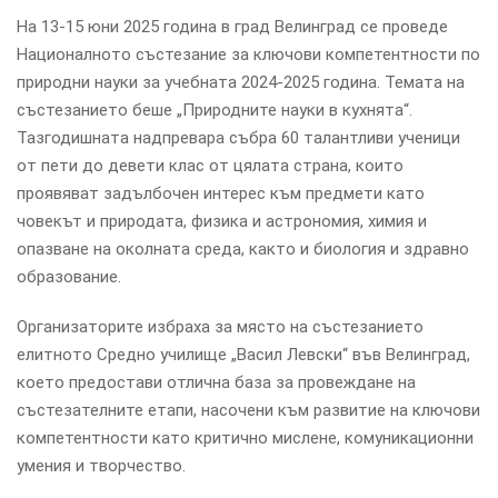
На 13-15 юни 2025 година в град Велинград се проведе
Националното състезание за ключови компетентности по
природни науки за учебната 2024-2025 година. Темата на
състезанието беше „Природните науки в кухнята“.
Тазгодишната надпревара събра 60 талантливи ученици
от пети до девети клас от цялата страна, които
проявяват задълбочен интерес към предмети като
човекът и природата, физика и астрономия, химия и
опазване на околната среда, както и биология и здравно
образование.
Организаторите избраха за място на състезанието
елитното Средно училище „Васил Левски“ във Велинград,
което предостави отлична база за провеждане на
състезателните етапи, насочени към развитие на ключови
компетентности като критично мислене, комуникационни
умения и творчество.