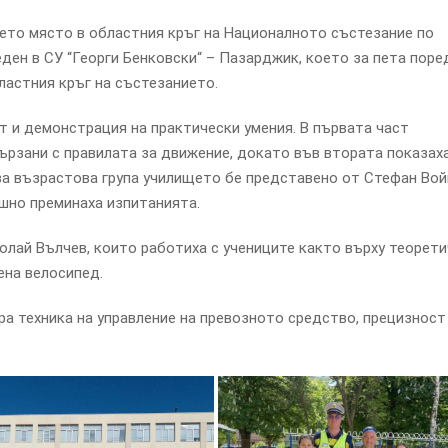
ето място в областния кръг на Националното състезание по
ен в СУ “Георги Бенковски“ – Пазарджик, което за пета поре
ластния кръг на състезанието.
т и демонстрация на практически умения. В първата част
ързани с правилата за движение, докато във втората показах
ва възрастова група училището бе представено от Стефан Во
пешно преминаха изпитанията.
олай Вълчев, които работиха с учениците както върху теорет
ена велосипед.
а техника на управление на превозното средство, прецизност