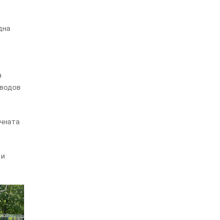
дна
а
йводов
ичната
 и