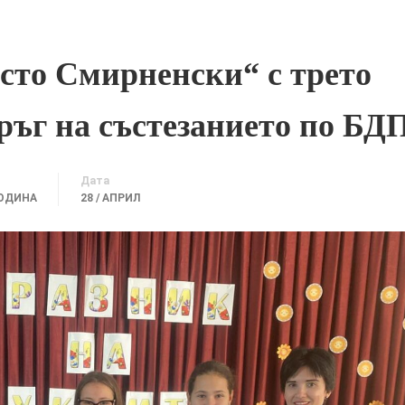
сто Смирненски“ с трето
ръг на състезанието по БД
Дата
ГОДИНА
28 / АПРИЛ