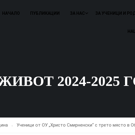
НАЧАЛО
ПУБЛИКАЦИИ
ЗА НАС
ЗА УЧЕНИЦИ И РО
НА
ИВОТ 2024-2025 
дина
Ученици от ОУ „Христо Смирненски“ с трето място в 