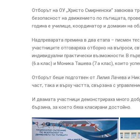
Отборът на ОУ „Христо Смирненски“ завоюва тр
безопасност на движението по пътищата, провед
година е училище, координатор и домакин на об
Надпреварата премина в два етапа – писмен тес
участниците отговаряха отборно на въпроси, св
индивидуални практически възможности. В пър
(6.а клас) и Моника Ташева (7.а клас), които ус
Отборът беше подготвен от Лилия Лачева и Ник
част, така и върху частта, свързана с управлени
И двамата участници демонстрираха много добр
бързина, за което бяха класирани достойно.