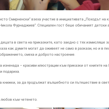
Христо Смирненски“ взеха участие в инициативата „Походът на к
„Никола Фурнаджиев“. Специален гост беше обичаният детски 
децата в света на приказките, като заедно с тях измисляше з
аза как думите могат да оживеят не само в разкази, но и в пе
ображението, смеха и доброто настроение.
на изненада – красиви илюстрации към приказки от книгите на
ги подариха.
ха книжки, за да продължат вълшебното си пътешествие в свет
и любов към четенето.