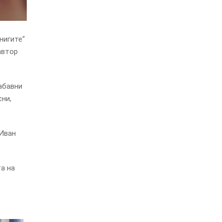
нигите“
автор
абавни
сни,
 Иван
а на