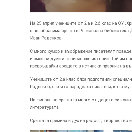
На 25 април учениците от 2.а и 2.б клас на ОУ „
с незабравима среща в Регионална библиотека 
Иван Раденков.
С много хумор и въображение писателят поведе 
и смешни думи и съчиняваше истории. Той им пок
превръщайки срещата в истински празник на въ
Учениците от 2.а клас бяха подготвили специал
Раденков, с които зарадваха писателя, като му 
На финала на срещата много от децата си купи
литературата.
Срещата премина в дух на радост, творчество 