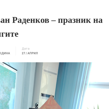
ан Раденков – празник на
игите
Дата
ГОДИНА
27 / АПРИЛ