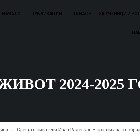
НАЧАЛО
ПУБЛИКАЦИИ
ЗА НАС
ЗА УЧЕНИЦИ И РО
НА
ИВОТ 2024-2025 
дина
Среща с писателя Иван Раденков – празник на въобра