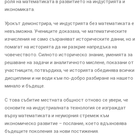
роля на математиката в развитието на индустрията и
икономиката.
Урокът демонстрира, че индустрията без математиката е
невъзможна. Учениците доказаха, че математическите
изчисления не само съхраняват историческите данни, но и
помагат на историята да ни разкрие напредъка на
човечеството. Силното историческо знание, уменията за
решаване на задачи и аналитичното мислене, показани от
участниците, потвърдиха, че историята обединява всички
дисциплини и ни води към по-добро разбиране на нашето
минало и бъдеще.
С това събитие местната общност отново се увери, че
основите на индустриалната технология се изграждат
върху математиката и неуморния стремеж към
икономическо развитие – послание, което вдъхновява
бъдещите поколения за нови постижения.