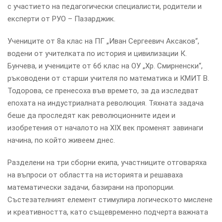
с участието на педагогически специалисти, родители и
експерти от РУО – Пазарджик.
Учениците от 8а клас на ПГ „Иван Сергеевич Аксаков“,
водени от учителката по история и цивилизации К.
Бунчева, и учениците от 6б клас на ОУ „Хр. Смирненски“,
ръководени от старши учителя по математика и КМИТ В.
Тодорова, се пренесоха във времето, за да изследват
епохата на индустриалната революция. Тяхната задача
беше да проследят как революционните идеи и
изобретения от началото на XIX век променят завинаги
начина, по който живеем днес.
Разделени на три сборни екипа, участниците отговаряха
на въпроси от областта на историята и решаваха
математически задачи, базирани на пропорции.
Състезателният елемент стимулира логическото мислене
и креативността, като същевременно подчерта важната