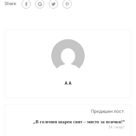
Share:
A A
Предишен пост:
„В големия шарен свят – място за всички!“
24 / март