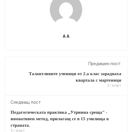
A A
Предишен пост:
Талантливите ученици от 2.а клас зарадваха
квартала с мартеници
3 / март
Следващ пост
Педагогическата практика „Утринна среща" -
иновативен метод, прилагащ се в 15 училища в
страната.
5 / март