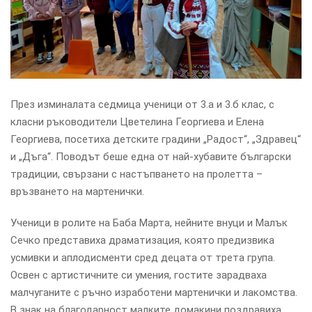
През изминалата седмица ученици от 3.а и 3.б клас, с
класни ръководители Цветелина Георгиева и Елена
Георгиева, посетиха детските градини „Радост“, „Здравец“
и „Дъга“. Поводът беше една от най-хубавите български
традиции, свързани с настъпването на пролетта –
връзването на мартенички.
Ученици в ролите на Баба Марта, нейните внуци и Малък
Сечко представиха драматизация, която предизвика
усмивки и аплодисменти сред децата от трета група.
Освен с артистичните си умения, гостите зарадваха
малчуганите с ръчно изработени мартенички и лакомства.
В знак на благодарност малките домакини поздравиха