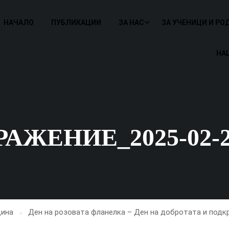
НАЧАЛО
ПУБЛИКАЦИИ
ЗА НАС
ЗА УЧЕНИЦИ И РО
НА
ЖЕНИЕ_2025-02-26_
дина
Ден на розовата фланелка – Ден на добротата и подкр