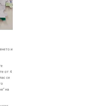
енето и
те
те от 4
лас се
то
е“ на