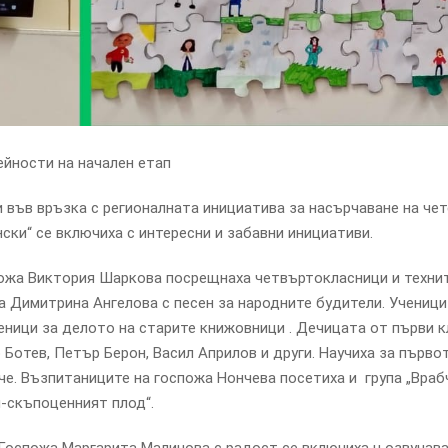
йности на начален етап
ъв връзка с регионалната инициатива за насърчаване на чет
ски“ се включиха с интересни и забавни инициативи.
спожа Виктория Шаркова посрещнаха четвъртокласници и техни
 Димитрина Ангелова с песен за народните будители. Ученици
ченици за делото на старите книжовници . Дечицата от първи к
 Ботев, Петър Берон, Васил Априлов и други. Научиха за първо
е. Възпитаниците на госпожа Нончева посетиха и група „Врабч
й-скъпоценният плод“.