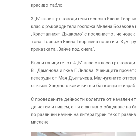
красиво табло.
3 „Б“ клас к ръководители госпожа Елена Георги
клас с ръководители госпожа Милена Бозакова 
„Кристалният Джакомо“ с посланието , че човек 
това. Госпожа Елена Георгиева посети и 3 „Б гр
приказката „Зайче под снега“.
Възпитаниците от 4 „Б“ клас с класен ръководи
В . Дамянова и г-жа Г. Лилова. Учениците проче
пеперуди от Мая Дългъчева. Малчуганите отгова
откъси. Заедно с какичките и батковците изра
С проведените дейности колегите от начален ет
да четем и пишем, а тя е активно общуване на 
по различни начини на литературен текст разв
мислене.