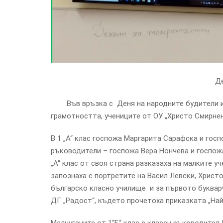
Де
Във връзка с Деня на народните будители и в
грамотността, учениците от ОУ „Христо Смирнен
В 1 „А“ клас госпожа Маргарита Сарафска и го
ръководители – госпожа Вера Нончева и госпожа
„А“ клас от своя страна разказаха на малките у
запознаха с портретите на Васил Левски, Христо
българско класно училище и за първото букварч
ДГ „Радост“, където прочетоха приказката „На