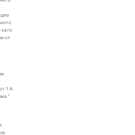
ането
едно
ското
е като
ни от
за
от 1 А
зка “
и
иха