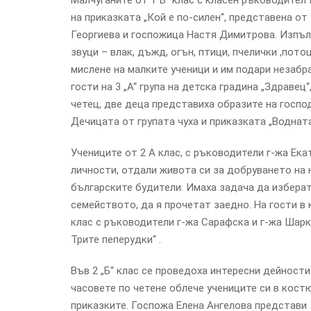
Малчуганите от 1“Б“ клас с класен ръководител
на приказката „Кой е по-силен“, представена от
Георгиева и госпожица Настя Димитрова. Изпъл
звуци – влак, дъжд, огън, птици, пчелички ,пот
мислене на малките ученици и им подари незаб
гости на 3 „А“ група на детска градина „Здраве
четец, две деца представиха образите на госпо
Дечицата от групата чуха и приказката „Водната
Учениците от 2 А клас, с ръководители г-жа Ек
личности, отдали живота си за добруването на н
българските будители. Имаха задача да изберат
семейството, да я прочетат заедно. На гости в 
клас с ръководители г-жа Сарафска и г-жа Шарк
Трите пеперудки“ .
Във 2 „Б“ клас се проведоха интересни дейности
часовете по четене облече учениците си в кост
приказките. Госпожа Елена Ангелова представи 