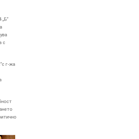
 „Б“
а
рува
а с
“с г-жа
а
бност
ването
ритично