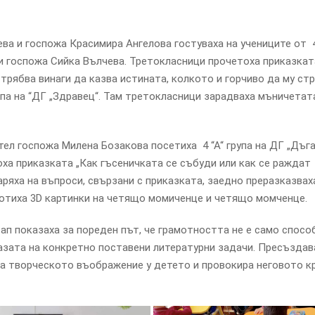
ева и госпожа Красимира Ангелова гостуваха на учениците от 4
и госпожа Сийка Вълчева. Третокласници прочетоха приказкат
трябва винаги да казва истината, колкото и горчиво да му ст
упа на “ДГ „Здравец“. Там третокласници зарадваха мъничетат
тел госпожа Милена Бозакова посетиха 4 “А“ група на ДГ „Дъга
тоха приказката „Как гъсеничката се събуди или как се раждат
ряха на въпроси, свързани с приказката, заедно преразказвах
ботиха 3D картинки на четящо момиченце и четящо момченце.
ап показаха за пореден път, че грамотността не е само спосо
базата на конкретно поставени литературни задачи. Пресъзда
ива творческото въображение у детето и провокира неговото к