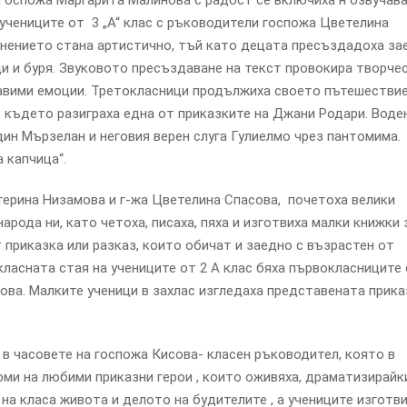
 Госпожа Маргарита Малинова с радост се включиха н озвучав
 учениците от 3 „А“ клас с ръководители госпожа Цветелина
нението стана артистично, тъй като децата пресъздадоха за
оци и буря. Звуковото пресъздаване на текст провокира творче
равими емоции. Третокласници продължиха своето пътешестви
ц“, където разиграха една от приказките на Джани Родари. Воде
дин Мързелан и неговия верен слуга Гулиелмо чрез пантомима.
 капчица“.
атерина Низамова и г-жа Цветелина Спасова, почетоха велики
арода ни, като четоха, писаха, пяха и изготвиха малки книжки 
 приказка или разказ, които обичат и заедно с възрастен от
класната стая на учениците от 2 А клас бяха първокласниците 
ова. Малките ученици в захлас изгледаха представената прика
 в часовете на госпожа Кисова- класен ръководител, която в
юми на любими приказни герои , които оживяха, драматизирайк
на класа живота и делото на будителите , а учениците изготв