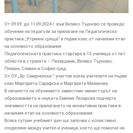
От 09.09. до 11.09.2024 г. във Велико Търново се проведе
обучение на педагози за прилагане на Педагогическа
практика „Утринна среща“ в първи клас от началния етап
на основното образование.
Педагогическата практика стартира в 15 училища от пет
области в страната – Пазарджик, Велико Търново,
Плевен, Сливен и София-град.
От ОУ „Хр. Смирненски “ участие взеха учителите на първи
клас Маргарита Сарафска и Маргарита Малинова.
В началото на обучението заместник-министърът на
образованието и науката Емилия Лазарова подчерта
значимостта на прилагането на иновативни практики в
началния етап на основното образование.
Всяка сутрин учебният ден ще започва с колективно
споделяне между учител и ученици, което ще помогне на