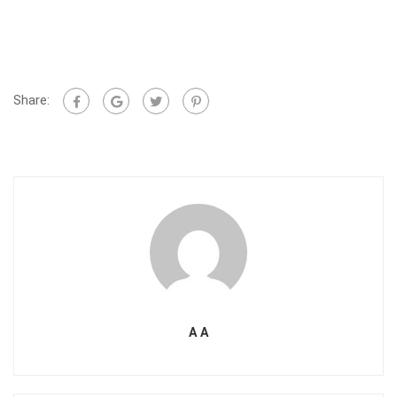
Share:
A A