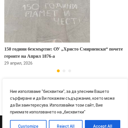
150 години безсмъртие: ОУ „Христо Смирненски“ почете
героите на Април 1876-а
29 април, 2026
Ние използваме "бисквитки", за да улесним Вашето
сърфиране и да Ви покажем съдържание, което може
да Ви заинтересува. Използвайки този сайт, Вие
приемате използването на „бисквитки"
Customize
Reject All
Accept All
Powered and Hosted by
LOD Corporation