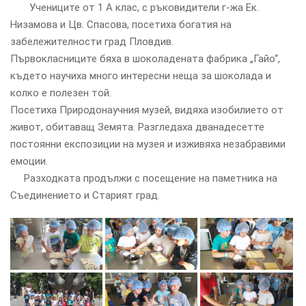
‌ Учениците от 1 А клас, с ръковидители г-жа Ек.
Низамова и Цв. Спасова, посетиха богатия на
забележителности град Пловдив.
Първокласниците бяха в шоколадената фабрика „Гайо“,
където научиха много интересни неща за шоколада и
колко е полезен той.
Посетиха Природонаучния музей, видяха изобилието от
живот, обитаващ Земята. Разгледаха дванадесетте
постоянни експозиции на музея и изживяха незабравими
емоции.
‌ Разходката продължи с посещение на паметника на
Съединението и Старият град.