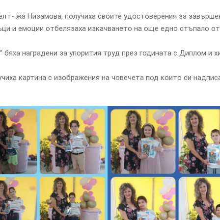
 г- жа Низамова, получиха своите удостоверения за завършен
ръци и емоции отбелязаха изкачването на още едно стъпало от
яха наградени за упорития труд през годината с Диплом и х
ха картина с изображения на човечета под които си надпис