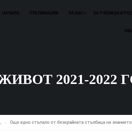
НАЧАЛО
ПУБЛИКАЦИИ
ЗА НАС
ЗА УЧЕНИЦИ И РО
НА
ВОТ 2021-2022 Г
.
Още едно стъпало от безкрайната стълбица на знанието 