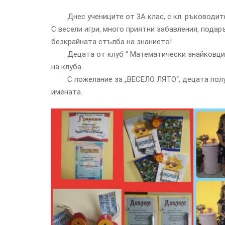
Днес учениците от 3А клас, с кл. ръководител
С весели игри, много приятни забавления, пода
безкрайната стълба на знанието!
Децата от клуб “ Математически знайковци“ б
на клуба.
С пожелание за „ВЕСЕЛО ЛЯТО“, децата получи
имената.