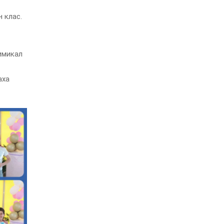
 клас.
имикал
аха