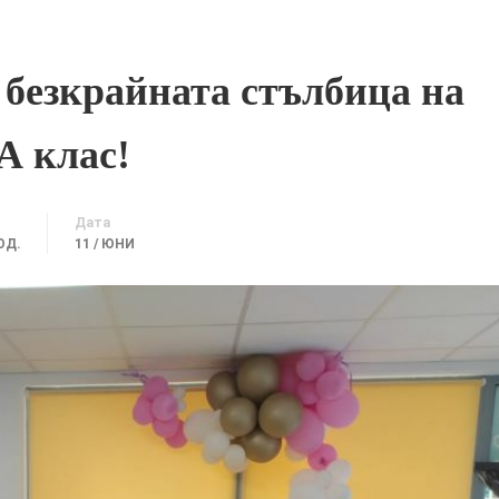
 безкрайната стълбица на
А клас!
Дата
ОД.
11 / ЮНИ