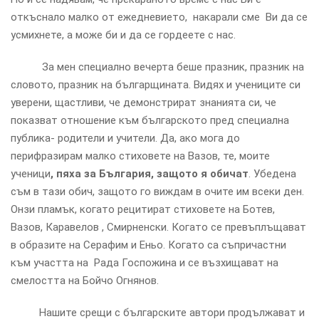
откъснало малко от ежедневието, накарали сме Ви да се
усмихнете, а може би и да се гордеете с нас.
За мен специално вечерта беше празник, празник на
словото, празник на българщината. Видях и учениците си
уверени, щастливи, че демонстрират знанията си, че
показват отношение към българското пред специална
публика- родители и учители. Да, ако мога до
перифразирам малко стиховете на Вазов, те, моите
ученици
, пяха за
България, защото я обичат
. Убедена
съм в тази обич, защото го виждам в очите им всеки ден.
Онзи пламък, когато рецитират стиховете на Ботев,
Вазов, Каравелов , Смирненски. Когато се превъплъщават
в образите на Серафим и Еньо. Когато са съпричастни
към участта на Рада Госпожина и се възхищават на
смелостта на Бойчо Огнянов.
Нашите срещи с българските автори продължават и