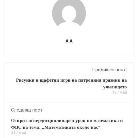
A A
Предишен пост:
Рисунки и щафетни игри на патронния празник на
училището
18 / май
Следващ пост
Открит интердисциплинарен урок по математика и
ФВС на тема: „Математиката около нас“
23 / май