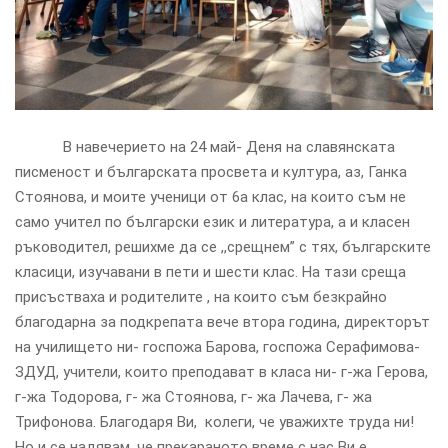
В навечерието на 24 май- Деня на славянската
писменост и българската просвета и култура, аз, Ганка
Стоянова, и моите ученици от 6а клас, на които съм не
само учител по български език и литература, а и класен
ръководител, решихме да се ,,срещнем” с тях, българските
класици, изучавани в пети и шести клас. На тази среща
присъстваха и родителите , на които съм безкрайно
благодарна за подкрепата вече втора година, директорът
на училището ни- госпожа Барова, госпожа Серафимова-
ЗДУД, учители, които преподават в класа ни- г-жа Герова,
г-жа Тодорова, г- жа Стоянова, г- жа Лачева, г- жа
Трифонова. Благодаря Ви, колеги, че уважихте труда ни!
Но и се надявам, че прекараното време с нас Ви е