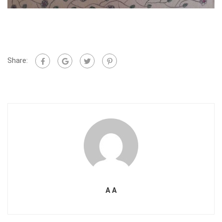
Share:
A A