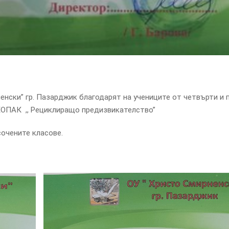
нски” гр. Пазарджик благодарят на учениците от четвърти и пе
ЕОПАК ,, Рециклиращо предизвикателство”
очените класове.