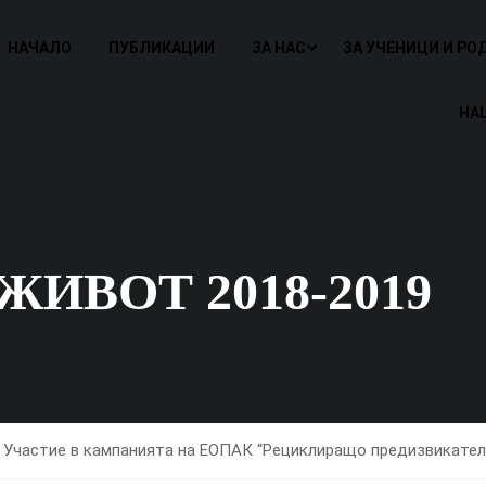
НАЧАЛО
ПУБЛИКАЦИИ
ЗА НАС
ЗА УЧЕНИЦИ И РО
НА
ИВОТ 2018-2019
Участие в кампанията на ЕОПАК “Рециклиращо предизвикател