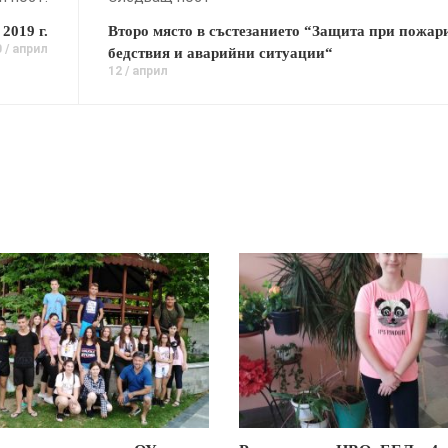
2019 г.
Второ място в състезанието “Защита при пожар
 / април
бедствия и аварийни ситуации“
12 / април