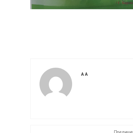
A A
Предишен