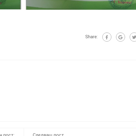
Share:
 пост:
Следващ пост